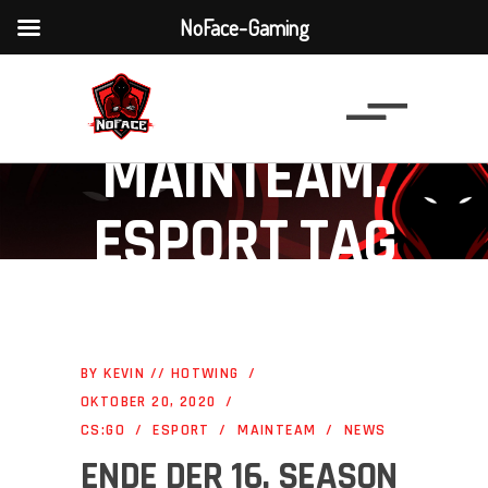
NoFace-Gaming
MAINTEAM.
ESPORT TAG
BY
KEVIN // HOTWING
OKTOBER 20, 2020
CS:GO
ESPORT
MAINTEAM
NEWS
ENDE DER 16. SEASON